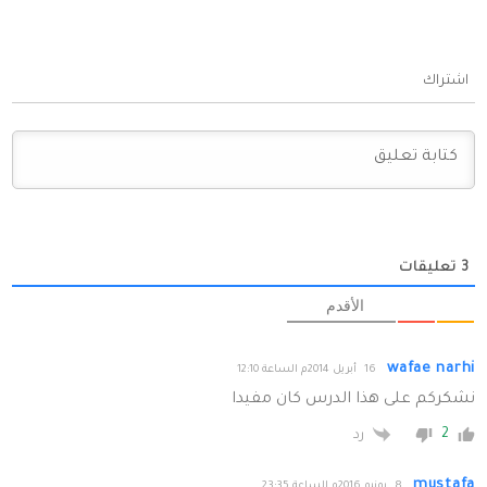
اشتراك
3
تعليقات
الأقدم
wafae narhi
16 أبريل 2014م الساعة 12:10
نشكركم على هذا الدرس كان مفيدا
2
رد
mustafa
8 يونيو 2016م الساعة 23:35