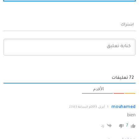
اشتراك
72
تعليقات
الأقدم
mouhamed
1 أبريل 2013م الساعة 23:43
bien
7
رد