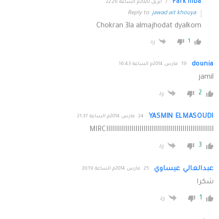
Park hiba
7 أبريل 2020م الساعة 22:26
Reply to
jawad ait khouya
Chokran 3la almajhodat dyalkom
1
رد
dounia
19 مارس 2014م الساعة 16:43
jamil
2
رد
YASMIN ELMASOUDI
24 مارس 2014م الساعة 21:37
MIRCIIIIIIIIIIIIIIIIIIIIIIIIIIIIIIIIIIIIIIIIIIIIIIIIIIIIIII
3
رد
عبدالعالي عيساوي
25 مارس 2014م الساعة 20:19
شكرا
1
رد