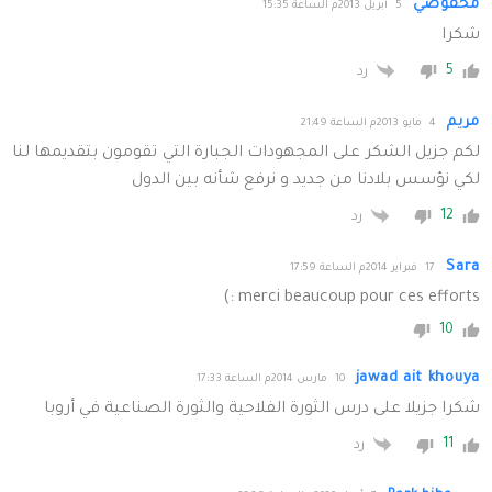
محفوضي
5 أبريل 2013م الساعة 15:35
شكرا
5
رد
مريم
4 مايو 2013م الساعة 21:49
لكم جزيل الشكر على المجهودات الجبارة التي تقومون بتقديمها لنا
لكي نؤسس بلادنا من جديد و نرفع شأنه بين الدول
12
رد
Sara
17 فبراير 2014م الساعة 17:59
merci beaucoup pour ces efforts :)
10
jawad ait khouya
10 مارس 2014م الساعة 17:33
شكرا جزيلا على درس الثورة الفلاحية والثورة الصناعية في أروبا
11
رد