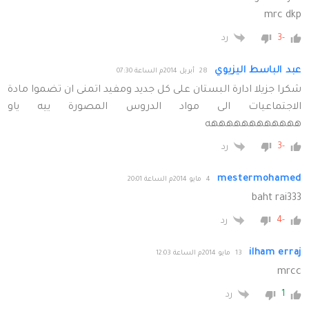
mrc dkp
-3
رد
عبد الباسط اليزيوي
28 أبريل 2014م الساعة 07:30
شكرا جزيلا ادارة البستان على كل جديد ومفيد اتمنى ان تضموا مادة
الاجتماعيات الى مواد الدروس المصورة ييه ياو
ههههههههههههه
-3
رد
mestermohamed
4 مايو 2014م الساعة 20:01
baht rai333
-4
رد
ilham erraj
13 مايو 2014م الساعة 12:03
mrcc
1
رد