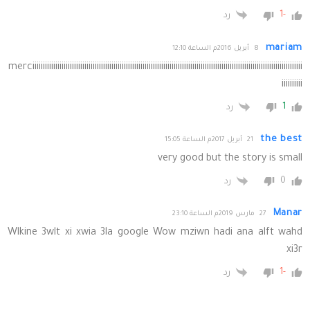
-1
رد
mariam
8 أبريل 2016م الساعة 12:10
merciiiiiiiiiiiiiiiiiiiiiiiiiiiiiiiiiiiiiiiiiiiiiiiiiiiiiiiiiiiiiiiiiiiiiiiiiiiiiiiiiiiiiiiiiiiiiiiiiiiiiiiiiiiiiiiiiiiiiiiiiiiiiiiiii
iiiiiiiiii
1
رد
the best
21 أبريل 2017م الساعة 15:05
very good but the story is small
0
رد
Manar
27 مارس 2019م الساعة 23:10
Wlkine 3wlt xi xwia 3la google Wow mziwn hadi ana alft wahd
xi3r
-1
رد