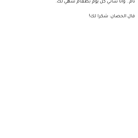
نام.. وأنا سآتي كل يوم بطعام شهي لك.
قال الحصان: شكرا لك!