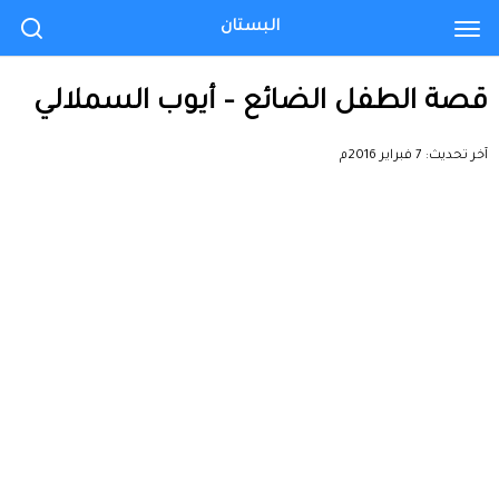
البستان
قصة الطفل الضائع – أيوب السملالي
آخر تحديث:
7 فبراير 2016م