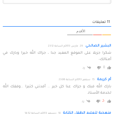
11
تعليقات
الأقدم
البشير الصالحي
29 مارس 2013م الساعة 23:12
شكرا جزيلا على الموقع المفيد جدا ، جزاك الله خيرا وبارك في
أمتالك٠
0
رد
أم كريمة
15 سبتمبر 2013م الساعة 23:08
بارك الله فيك و جزاك عنا كل خير … أفدتني كثيرا …وفقك الله
لخدمة الأستاذ
-2
رد
منهجية لتعليم الطفل الكتابة
10 ديسمبر 2013م الساعة 14:52