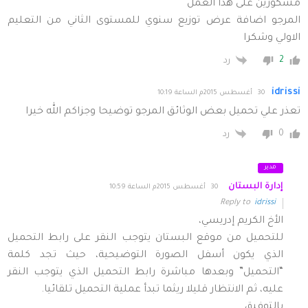
مشكورين على هذا العمل
المرجو اضافة عرض توزيع سنوي للمستوى الثاني من التعليم
الاولي وشكرا
2
رد
idrissi
30 أغسطس 2015م الساعة 10:19
تعذر علي تحميل بعض الوثائق المرجو توضيحا وجزاكم الله خيرا
0
رد
مدير
إدارة البستان
30 أغسطس 2015م الساعة 10:59
Reply to
idrissi
الأخ الكريم إدريسي،
للتحميل من موقع البستان يتوجب النقر على رابط التحميل
الذي يكون أسفل الصورة التوضيحية، حيث تجد كلمة
“التحميل” وبعدها مباشرة رابط التحميل الذي يتوجب النقر
عليه، ثم الانتظار قليلا ريثما تبدأ عملية التحميل تلقائيا.
بالتوفيق.