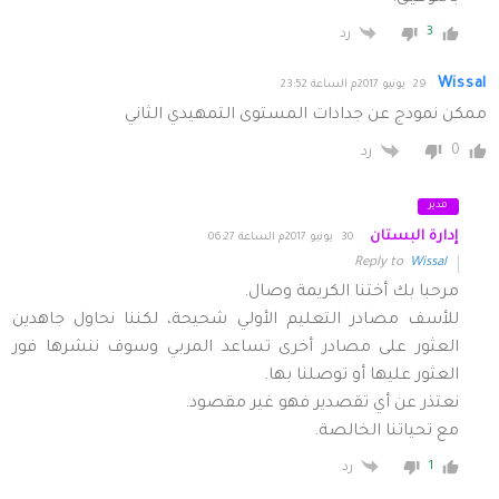
3
رد
Wissal
29 يونيو 2017م الساعة 23:52
ممكن نمودج عن جدادات المستوى التمهيدي الثاني
0
رد
مدير
إدارة البستان
30 يونيو 2017م الساعة 06:27
Reply to
Wissal
مرحبا بك أختنا الكريمة وصال.
للأسف مصادر التعليم الأولي شحيحة، لكننا نحاول جاهدين
العثور على مصادر أخرى تساعد المربي وسوف ننشرها فور
العثور عليها أو توصلنا بها.
نعتذر عن أي تقصدير فهو غير مقصود.
مع تحياتنا الخالصة.
1
رد