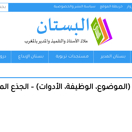
البح
ار
خريطة الموقع
سياسة النشر والخصوصية
عن:
بستان المدير
مستجدات تربوية
بستان الإبداع
درو
(الموضوع، الوظيفة، الأدوات) – الجذع ا