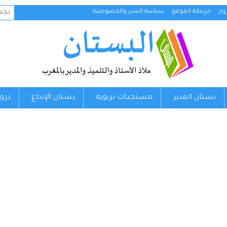
البح
ار
خريطة الموقع
سياسة النشر والخصوصية
عن:
بستان المدير
مستجدات تربوية
بستان الإبداع
درو